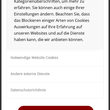
Kategorienüberschriften, um mehr zu
interpretiert sie „Johnny, wenn du
erfahren. Sie können auch einige Ihrer
Geburtstag hast“ oder räkelt sich lasziv zu
Einstellungen ändern. Beachten Sie, dass
„Ich weiß nicht, zu wem ich gehöre“…
das Blockieren einiger Arten von Cookies
Auswirkungen auf Ihre Erfahrung auf
Frankfurter Allgemeine Zeitung
unseren Websites und auf die Dienste
haben kann, die wir anbieten können.
Notwendige Website Cookies
Andere externe Dienste
Von Maultiertreibern und
Maurenmädchen
Datenschutzrichtlinie
„Canciones Españolas“ machen Spanisch-