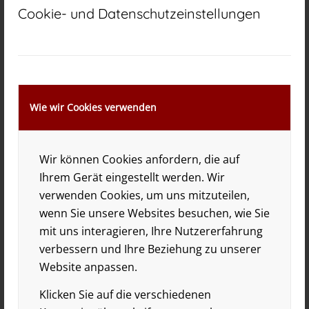
Cookie- und Datenschutzeinstellungen
Von Kopf bis Fuß auf
Hollaender eingestellt
Wie wir Cookies verwenden
Lothar Trautmanns „Revuette“ erinnert bei
den Internationalen Sommerfestspielen
Wir können Cookies anfordern, die auf
Ihrem Gerät eingestellt werden. Wir
Schloss Auerbach–Bensheim an den 100.
verwenden Cookies, um uns mitzuteilen,
Geburtstag des Komponisten.
wenn Sie unsere Websites besuchen, wie Sie
mit uns interagieren, Ihre Nutzererfahrung
…Dass die „Revuette“ dabei nicht als dröge
verbessern und Ihre Beziehung zu unserer
Moralette missverstanden werden sollte,
Website anpassen.
zeigte vor allem Nathalie Stadler. Ironisch,
Klicken Sie auf die verschiedenen
verrucht und mit glänzender Stimme