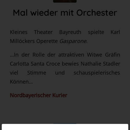
Mal wieder mit Orchester
Kleines Theater Bayreuth spielte Karl
Millöckers Operette
Gasparone
.
…In der Rolle der attraktiven Witwe Gräfin
Carlotta Santa Croce bewies Nathalie Stadler
viel Stimme und schauspielerisches
Können…
Nordbayerischer Kurier