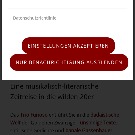
Datenschutzrichtlinie
EINSTELLUNGEN AKZEPTIEREN
NUR BENACHRICHTIGUNG AUSBLENDEN
So komm doch…!
Eine musikalisch-literarische
Zeitreise in die wilden 20er
Das
Trio Furioso
entführt Sie in die
dadaistische
Welt
der Goldenen Zwanziger:
unsinnige Texte
,
satirische Gedichte und
banale Gassenhauer